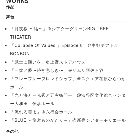
WORKS
作品
舞台
「月夜桜 〜結〜」＠シアターグリーンBIG TREE
THEATER
「Collapse Of Values 」Episode 0 ＠中野テアトル
BONBON
「武士に願いを」＠上野ストアハウス
「一炊ノ夢〜跡ぞ恋しき〜」＠ザムザ阿佐ヶ谷
「フレーフレーフレンドシップ」＠スクエア荏原ひらつか
ホール
「光と海とー光秀と五右衛門ー」@渋谷区文化総合センタ
ー大和田・伝承ホール
「流れる雲よ」＠六行会ホール
「BLUE ～龍宮ものがたり～」@新宿シアターモリエール
その他