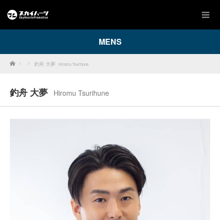
MENS
Home
釣舟 大夢
Hiromu Tsurihune
釣舟 大夢
Hiromu Tsurihune