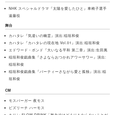
NHK スペシャルドラマ『太陽を愛したひと』車椅子選手
遠藤役
舞台
カハタレ『気遣いの幽霊』演出:稲垣和俊
カハタレ『カハタレの現在地 Vol.01』演出:稲垣和俊
エドワード・ボンド『大いなる平和 第二章』演出:生田萬
稲垣和俊戯曲集『さよならおつかれアワーサワー』演出:
稲垣和俊
稲垣和俊戯曲集『パーティーさながら愛と孤独』演出:稲
垣和俊
CM
モスバーガー 夜モス
ビズリーチ ハーモス
キリン SLOW DRINK「努力ではどうにもならないことが