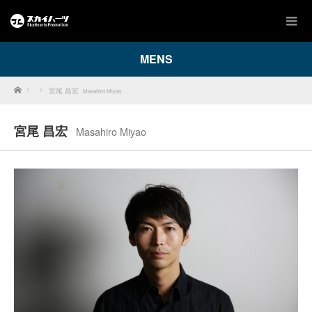
MENS
Home
宮尾 昌宏
Masahiro Miyao
宮尾 昌宏
Masahiro Miyao