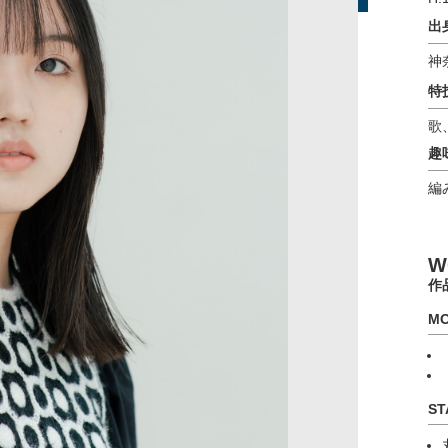
出
神
特
歌
趣
編
W
作
MO
ST