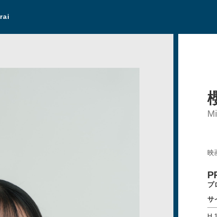
rai
Mi
映
P
プ
サ
H.