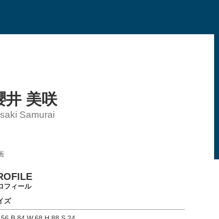
櫻井 美咲
saki Samurai
画
ROFILE
ロフィール
イズ
156 B.84 W.68 H.88 S.24