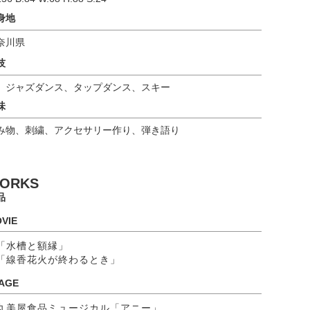
身地
奈川県
技
、ジャズダンス、タップダンス、スキー
味
み物、刺繍、アクセサリー作り、弾き語り
ORKS
品
VIE
「水槽と額縁」
「線香花火が終わるとき」
AGE
丸美屋食品ミュージカル「アニー」