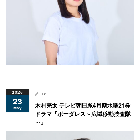
2026
TV
23
木村亮太 テレビ朝日系4月期水曜21枠
May
ドラマ「ボーダレス～広域移動捜査隊
～」